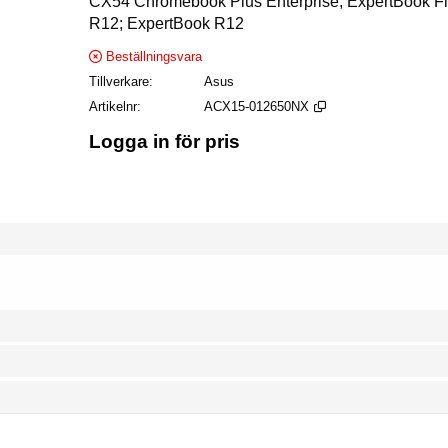
CX54 Chromebook Plus Enterprise; ExpertBook Fl
R12; ExpertBook R12
Beställningsvara
Tillverkare
Asus
Artikelnr
ACX15-012650NX
Logga in för pris