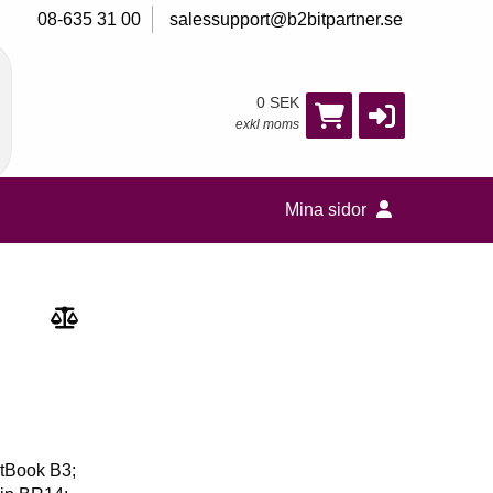
08-635 31 00
salessupport@b2bitpartner.se
0 SEK
exkl moms
Mina sidor
rtBook B3;