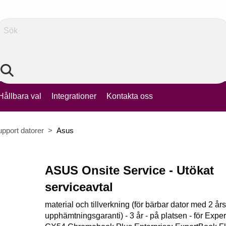
Sök
Hållbara val
Integrationer
Kontakta oss
upport datorer
Asus
ASUS Onsite Service - Utökat
serviceavtal
material och tillverkning (för bärbar dator med 2 års
upphämtningsgaranti) - 3 år - på platsen - för Expe