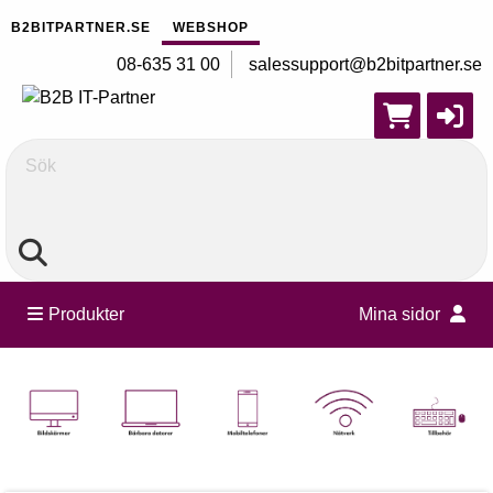
B2BITPARTNER.SE
WEBSHOP
08-635 31 00
salessupport@b2bitpartner.se
Sök
Produkter
Mina sidor