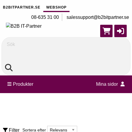
B2BITPARTNER.SE
WEBSHOP
08-635 31 00
salessupport@b2bitpartner.se
Sök
Produkter
Mina sidor
Tillbehör
Batterier - bärbara datorer
Sortera efter
Filter
Sortera efter