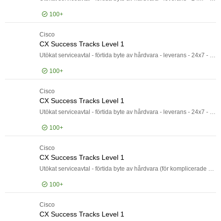
100+
Cisco
Logga in för pris
CX 
CX Success Tracks Level 1
Utökat serviceavtal - förtida byte av hårdvara - leverans - 24x7 - svarstid: 4 h - för P/N: WS-C3650-48PD-S, WS-C3650-48PD-S-RF, WS-C3650-48PD-S-WS
100+
Cisco
Logga in för pris
CX 
CX Success Tracks Level 1
Utökat serviceavtal - förtida byte av hårdvara - leverans - 24x7 - svarstid: 4 h - för P/N: UCSB-B200-M5-U, UCSB-B200-M5-U-RF, UCSB-B200-M5-U-WS
100+
Cisco
Logga in för pris
CX 
CX Success Tracks Level 1
Utökat serviceavtal - förtida byte av hårdvara (för komplicerade nätverksenheter) - leverans - 24x7 - svarstid: 4 h - för P/N: FPR1120-NGFW-K9, FPR1120-NGFW-K9-RF, FPR1120-NGFW-K9-WS
100+
Cisco
Logga in för pris
CX 
CX Success Tracks Level 1