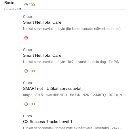
Produktlinje
100
Service-reparationstid
Service-reparationstid
Svarstid för service
Cisco
Logga in för pris
Upp
Svarstid för service
Smart Net Total Care
Modell
Modell
Utökat serviceavtal - utbyte (för komplicerade nätverksenheter) - 8 x 5 - svarstid: NBD - för P/N: C9136I-E
Cisco
Logga in för pris
Sma
Smart Net Total Care
Utökat serviceavtal - utbyte - 8x7 - svarstid: nästa dag - för P/N: C1300-8MGP-2X
100+
Cisco
Logga in för pris
Sma
SMARTnet - Utökat serviceavtal
utbyte - 8 x 5 - svarstid: NBD - för P/N: N2K-C2348TQ-10GE=, N2K-C2348TQ10GE-RF, N2K-C2348TQ10GE-WS
100+
Cisco
Logga in för pris
SMA
CX Success Tracks Level 1
Utökat serviceavtal - förtida byte av hårdvara - leverans - 24x7 - svarstid: 4 h - för P/N: FPR2110-NGFW-K9, FPR2110-NGFW-K9-RF, FPR2110-NGFW-K9-WS