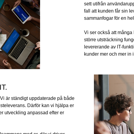
sett utifrån användarup
fall att kunden får sin l
sammanfogar för en hel
Vi ser också att många 
större utsträckning fung
levererande av IT-funkti
kunder mer och mer in i
IT.
t. Vi är ständigt uppdaterade på både
steleverans. Därför kan vi hjälpa er
ver utveckling anpassad efter er