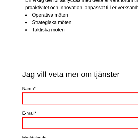
En viktig del för att lyckas med detta är våra forum t
proaktivitet och innovation, anpassat till er verksamh
Operativa möten
Strategiska möten
Taktiska möten
Jag vill veta mer om tjänster
Namn
E-mail
Meddelande