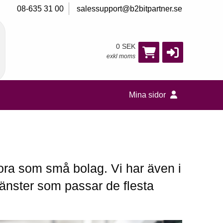
08-635 31 00
salessupport@b2bitpartner.se
0 SEK
exkl moms
Mina sidor
tora som små bolag. Vi har även i
tjänster som passar de flesta