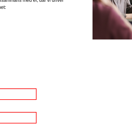
illsammans med er, där vi driver
et: