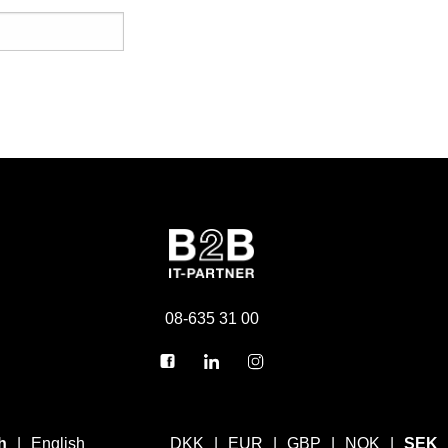
08-635 31 00
h
English
DKK
EUR
GBP
NOK
SEK