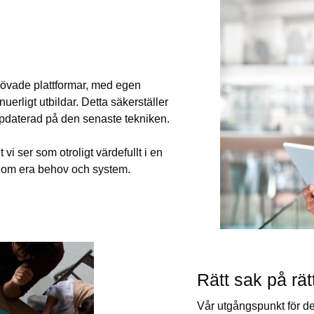
prövade plattformar, med egen
erligt utbildar. Detta säkerställer
ppdaterad på den senaste tekniken.
vi ser som otroligt värdefullt i en
p om era behov och system.
Rätt sak på rätt
Vår utgångspunkt för den