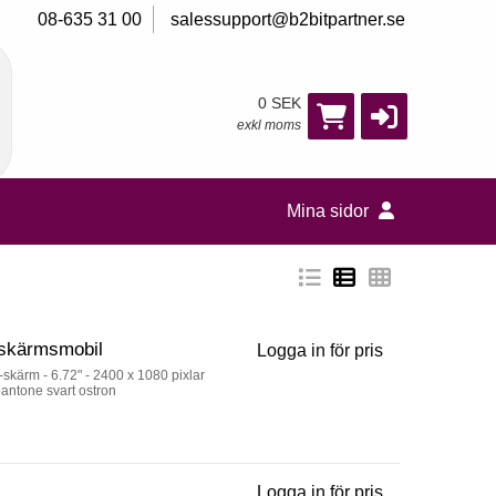
08-635 31 00
salessupport@b2bitpartner.se
0 SEK
exkl moms
Mina sidor
kskärmsmobil
Logga in för pris
Motorola Moto 
skärm - 6.72" - 2400 x 1080 pixlar
antone svart ostron
Logga in för pris