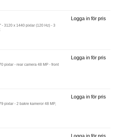
Logga in för pris
Galaxy S26+ - 
- 3120 x 1440 pixlar (120 Hz) - 3
t
Logga in för pris
IPhone 16e - 5
0 pixlar - rear camera 48 MP - front
Logga in för pris
IPhone 16 - 5G
79 pixlar - 2 bakre kameror 48 MP,
Logga in för pris