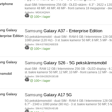
dual-SIM / Internminne 256 GB - OLED-skärm - 6.3" - 2622 x 1206 
kameror 48 MP, 48 MP, 48 MP - front camera 18 megapixlar - de
Artikelnr: MG8J4QN/A
100+
i lager
Samsung
Galaxy A37 - Enterprise Edition
5G pekskärmsmobil - dual-SIM - RAM 6 GB / Internminne 128 GB 
1080 pixlar (120 Hz) - 3 st. bakre kameror 50 MP, 8 MP, 5 MP - fr
Artikelnr: SM-A376BZABEEB
100+
i lager
Samsung
Galaxy S26 - 5G pekskärmsmobil
dual-SIM - RAM 12 GB / Internminne 256 GB - OLED display - 6.3"
st. bakre kameror 50 MP, 12 MP, 10 MP - front camera 12 MP - sv
Artikelnr: SM-S942BZKGEUB
100+
i lager
Samsung
Galaxy A17 5G
5G pekskärmsmobil - dual-SIM - RAM 4 GB / Internminne 128 GB 
6.7" - 2340 x 1080 pixlar (90 Hz) - 3 st. bakre kameror 50 MP, 5
svart
Artikelnr: SM-A176BZKAEUB