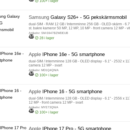
100+
i lager
Samsung
Galaxy S26+ - 5G pekskärmsmobil
dual-SIM - RAM 12 GB / Internminne 256 GB - OLED-skärm - 6.7" 
st. bakre kameror 50 MP, 12 MP, 10 MP - front camera 12 MP - vi
Artikelnr: SM-S947BZWDEUB
28
i lager
Apple
IPhone 16e - 5G smartphone
dual-SIM / Internminne 128 GB - OLED display - 6.1" - 2532 x 117
camera 12 MP - svart
Artikelnr: MD1Q4QN/A
100+
i lager
Apple
IPhone 16 - 5G smartphone
dual-SIM / Internminne 128 GB - OLED display - 6.1" - 2556 x 11
12 MP - front camera 12 MP - svart
Artikelnr: MYE73QN/A
100+
i lager
Apple
IPhone 17 Pro - 5G smartphone