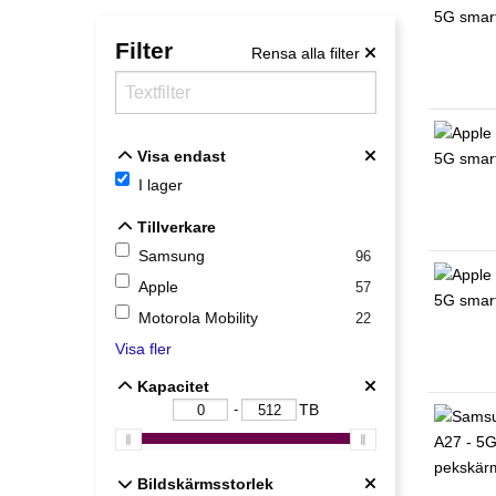
Filter
Rensa alla filter
Visa endast
Visa endast
I lager
Tillverkare
Tillverkare
Samsung
96
Apple
57
Motorola Mobility
22
Visa fler
Kapacitet
Kapacitet
-
TB
Bildskärmsstorlek
Bildskärmsstorlek