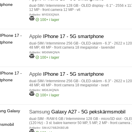
dual-SIM / Internminne 128 GB - OLED display - 6.1" - 2556 x 11
12 MP - front camera 12 MP - vit
Artikelnr: MYE93QN/A
100+
i lager
Apple
IPhone 17 - 5G smartphone
dual-SIM / Internminne 256 GB - OLED-skärm - 6.3" - 2622 x 120
48 MP, 48 MP - front camera 18 megapixlar - lavendel
Artikelnr: MG6M4QN/A
100+
i lager
Apple
IPhone 17 - 5G smartphone
dual-SIM / Internminne 256 GB - OLED-skärm - 6.3" - 2622 x 120
48 MP, 48 MP - front camera 18 megapixlar - svart
Artikelnr: MG6J4QN/A
100+
i lager
Samsung
Galaxy A27 - 5G pekskärmsmobil
dual-SIM - RAM 6 GB / Internminne 128 GB - microSD slot - OLED 
(120 Hz) - 3 st. bakre kameror 50 MP, 5 MP, 2 MP - front camera 
Artikelnr: SM-A276BZKBEUB