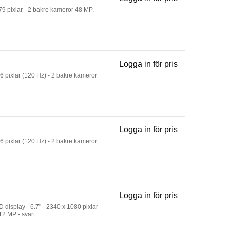
IPhone 16 - 5G
79 pixlar - 2 bakre kameror 48 MP,
Logga in för pris
IPhone 17 - 5G
6 pixlar (120 Hz) - 2 bakre kameror
Logga in för pris
IPhone 17 - 5G
6 pixlar (120 Hz) - 2 bakre kameror
Logga in för pris
Galaxy A27 - 5
display - 6.7" - 2340 x 1080 pixlar
12 MP - svart