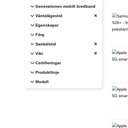
Generationen mobilt bredband
Generationen mobilt bredband
Väntelägestid
Väntelägestid
Egenskaper
Egenskaper
Färg
Färg
Samtalstid
Samtalstid
Vikt
Vikt
Certifieringar
Certifieringar
Produktlinje
Produktlinje
Modell
Modell