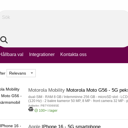
Sök
Hållbara val
Integrationer
Kontakta oss
fter
fter
Motorola Mobility
Motorola Moto G56 - 5G pe
dual-SIM - RAM 8 GB / Internminne 256 GB - microSD slot - LCD-
(120 Hz) - 2 bakre kameror 50 MP, 8 MP - front camera 32 MP - p
Artikelnr: PB7Y0069SE
100+
i lager
Apple
IPhone 16 - 5G smartphone