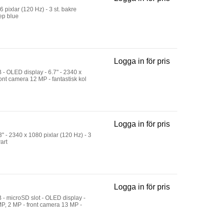
IPhone 17 Pro 
pixlar (120 Hz) - 3 st. bakre
ep blue
Logga in för pris
Galaxy A37 - En
- OLED display - 6.7" - 2340 x
ont camera 12 MP - fantastisk kol
Logga in för pris
Galaxy S26 - 5
 - 2340 x 1080 pixlar (120 Hz) - 3
art
Logga in för pris
Galaxy A17 5G 
- microSD slot - OLED display -
 MP, 2 MP - front camera 13 MP -