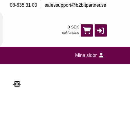
08-635 31 00
salessupport@b2bitpartner.se
0 SEK
exkl moms
Mina sidor