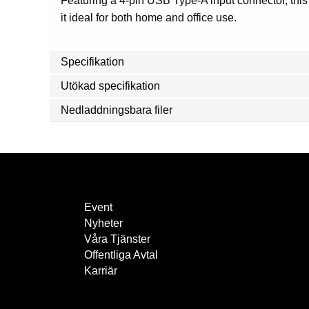
Featuring a 4-pin USB Type-A input connector, thi
it ideal for both home and office use.
Specifikation
Utökad specifikation
Nedladdningsbara filer
Event
Nyheter
Våra Tjänster
Offentliga Avtal
Karriär