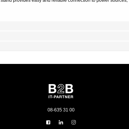
s stand provides easy and reliable connection to power sources
08-635 31 00