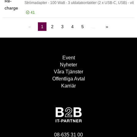
Strömadapter - 100 Watt - 3 utdatakontakter (2 x USB-C, USB) - vit
41
Logga in för pris
1
2
3
4
5
…
Re-
Event
Nyheter
Våra Tjänster
Offentliga Avtal
Karriär
08-635 31 00