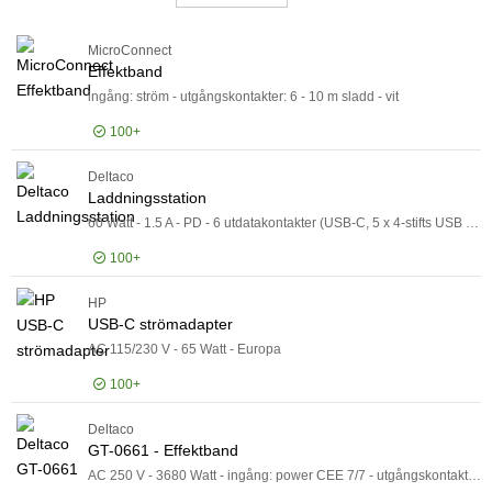
Grenuttag
Spänningsskydd, rening
MicroConnect
Visa endast
Visa endast
Effektband
I lager
ingång: ström - utgångskontakter: 6 - 10 m sladd - vit
Tillverkare
100+
Tillverkare
CoreParts
1189
Deltaco
Logga in för pris
Eff
Laddningsstation
APC
1065
60 Watt - 1.5 A - PD - 6 utdatakontakter (USB-C, 5 x 4-stifts USB typ A) - vit
HP
774
100+
Visa fler
Certifieringar
Certifieringar
HP
Logga in för pris
Lad
Produktlinje
USB-C strömadapter
Produktlinje
AC 115/230 V - 65 Watt - Europa
Modell
Modell
100+
Deltaco
Logga in för pris
USB
GT-0661 - Effektband
AC 250 V - 3680 Watt - ingång: power CEE 7/7 - utgångskontakter: 6 (6 x ström CEE 7/3) - 3 m sladd - svart