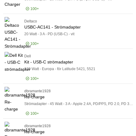
100+
Deltaco
Logga in för pris
Wal
USBC-AC141 - Strömadapter
20 Watt - 3 A - PD (USB-C) - vit
100+
Dell
Logga in för pris
US
Kit - USB-C strömadapter
130 Watt - Europa - för Latitude 5421, 5521
100+
dbramante1928
Logga in för pris
Kit
Re-charge
Strömadapter - 45 Watt - 3 A - Apple 2.4A, PD/PPS, PD 2.0, PD 3.0, QC 2.0, QC 3.0, AFC, SCP, Fast Charge (USB-C) - vit - Europa
100+
dbramante1928
Logga in för pris
Re-
Re-charge