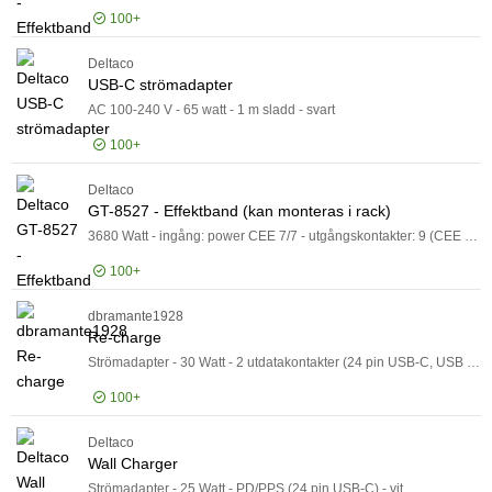
100+
Deltaco
Logga in för pris
GT-
USB-C strömadapter
AC 100-240 V - 65 watt - 1 m sladd - svart
100+
Deltaco
Logga in för pris
USB
GT-8527 - Effektband (kan monteras i rack)
3680 Watt - ingång: power CEE 7/7 - utgångskontakter: 9 (CEE 7/4) - 2 m sladd - svart
100+
dbramante1928
Logga in för pris
GT-
Re-charge
Strömadapter - 30 Watt - 2 utdatakontakter (24 pin USB-C, USB typ A) - vit - Europa
100+
Deltaco
Logga in för pris
Re-
Wall Charger
Strömadapter - 25 Watt - PD/PPS (24 pin USB-C) - vit