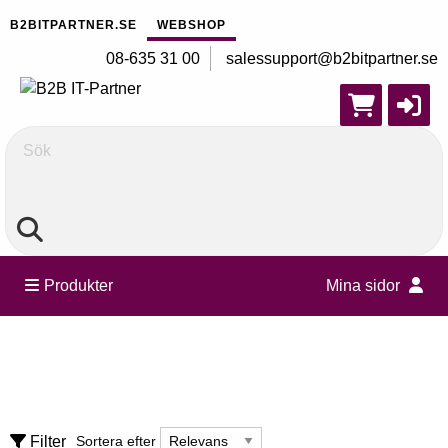
B2BITPARTNER.SE
WEBSHOP
08-635 31 00
salessupport@b2bitpartner.se
Sök
Produkter
Mina sidor
UPS, strömförsörjning
Batterier - UPS
Sortera efter
Filter
Sortera efter