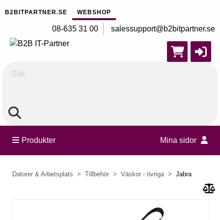
B2BITPARTNER.SE
WEBSHOP
08-635 31 00
salessupport@b2bitpartner.se
Sök
Produkter
Mina sidor
Datorer & Arbetsplats
Tillbehör
Väskor - övriga
Jabra