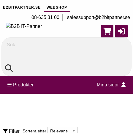
B2BITPARTNER.SE
WEBSHOP
08-635 31 00
salessupport@b2bitpartner.se
Sök
Produkter
Mina sidor
Tillbehör
Rensa alla filter
Batterier - bärbara datorer
Sortera efter
Filter
Sortera efter