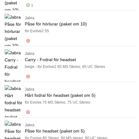
1
Jabra
Logga in för pris
Pås
Påse för hörlurar (paket om 10)
för Evolve2 55
Förväntad 2026-08-20
Jabra
Carry - Fodral för headset
Logga in för pris
Pås
beige - för Evolve2 85 MS Stereo, 85 UC Stereo
Förväntad 2026-09-08
Jabra
Hårt fodral för headset (paket om 5)
Logga in för pris
Car
för Evolve 75 MS Stereo, 75 UC Stereo
Förväntad 2026-08-25
Jabra
Påse för headset (paket om 5)
Logga in för pris
Hår
för Evolve 80 Stereo, 80 MS stereo, 80 UC stereo