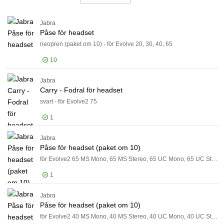
Batterier - handdatorer
Dockningslösningar
Jabra
Visa endast
Visa endast
Påse för headset
I lager
neopren (paket om 10) - för Evolve 20, 30, 40, 65
Tillverkare
10
Tillverkare
Otter Products
75
Jabra
Logga in för pris
Pås
Carry - Fodral för headset
Mobilis
67
svart - för Evolve2 75
B&W International
48
1
Visa fler
Färg
Färg
Jabra
Logga in för pris
Car
Material
Påse för headset (paket om 10)
Material
för Evolve2 65 MS Mono, 65 MS Stereo, 65 UC Mono, 65 UC Stereo
Rekommenderad användning
Rekommenderad användning
1
Bärväska / Typ
Bärväska / Typ
Produktlinje
Jabra
Logga in för pris
Pås
Produktlinje
Påse för headset (paket om 10)
Modell
för Evolve2 40 MS Mono, 40 MS Stereo, 40 UC Mono, 40 UC Stereo
Modell