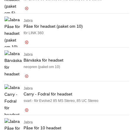
Förväntad 2026-08-31
Jabra
Påse för headset (paket om 10)
Logga in för pris
Pås
för LINK 360
Förväntad 2026-08-28
Jabra
Bärväska för headset
Logga in för pris
Pås
neopren (paket om 10)
Förväntad 2026-09-14
Jabra
Carry - Fodral för headset
Logga in för pris
Bär
svart - för Evolve2 85 MS Stereo, 85 UC Stereo
Förväntad 2026-08-31
Jabra
Påse för 10 headset
Logga in för pris
Car