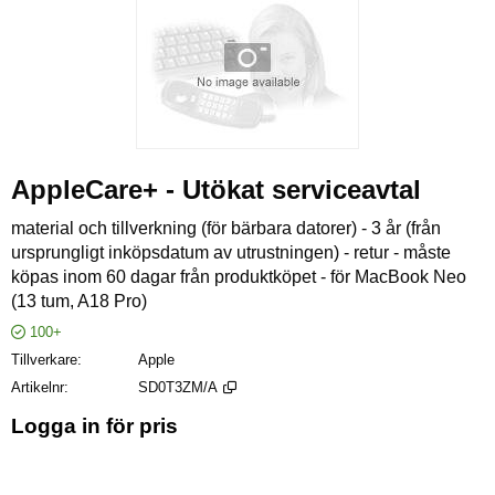
AppleCare+ - Utökat serviceavtal
material och tillverkning (för bärbara datorer) - 3 år (från
ursprungligt inköpsdatum av utrustningen) - retur - måste
köpas inom 60 dagar från produktköpet - för MacBook Neo
(13 tum, A18 Pro)
100+
Tillverkare
Apple
Artikelnr
SD0T3ZM/A
Logga in för pris
Läg