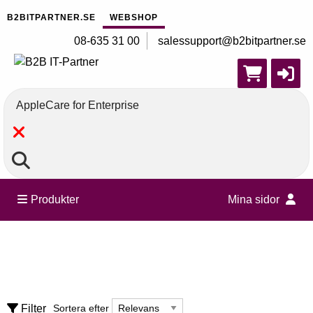
B2BITPARTNER.SE
WEBSHOP
08-635 31 00
salessupport@b2bitpartner.se
Sök
Produkter
Mina sidor
Datorer
Tillbehör
Sortera efter
Filter
Sortera efter