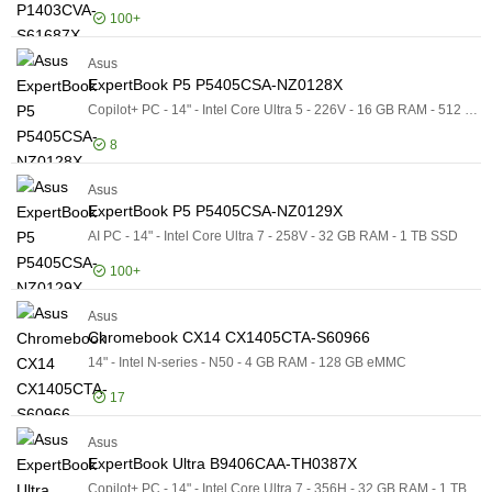
Certifieringar
100+
Certifieringar
Produktlinje
Produktlinje
Asus
Logga in för pris
Ex
Modell
ExpertBook P5 P5405CSA-NZ0128X
Modell
Copilot+ PC - 14" - Intel Core Ultra 5 - 226V - 16 GB RAM - 512 GB SSD - tysk
8
Asus
Logga in för pris
Ex
ExpertBook P5 P5405CSA-NZ0129X
AI PC - 14" - Intel Core Ultra 7 - 258V - 32 GB RAM - 1 TB SSD
100+
Asus
Logga in för pris
Ex
Chromebook CX14 CX1405CTA-S60966
14" - Intel N-series - N50 - 4 GB RAM - 128 GB eMMC
17
Asus
Logga in för pris
Ch
ExpertBook Ultra B9406CAA-TH0387X
Copilot+ PC - 14" - Intel Core Ultra 7 - 356H - 32 GB RAM - 1 TB SSD