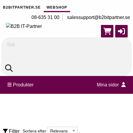
B2BITPARTNER.SE
WEBSHOP
08-635 31 00
salessupport@b2bitpartner.se
Sök
Produkter
Mina sidor
Datorer
Rensa alla filter
Barebone
Sortera efter
Filter
Sortera efter