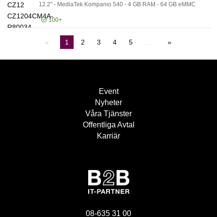
12.2" - MediaTek Kompanio 540 - 4 GB RAM - 64 GB eMMC
100+
Logga in för pris
1
2
3
4
5
…
Ch
Event
Nyheter
Våra Tjänster
Offentliga Avtal
Karriär
08-635 31 00