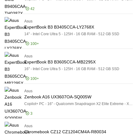
42
Asus
Logga in för pris
Ex
ExpertBook B3 B3405CCA-LY2768X
14" - Intel Core Ultra 5 - 125H - 16 GB RAM - 512 GB SSD
100+
Asus
Logga in för pris
Ex
ExpertBook B3 B3605CCA-MB2295X
16" - Intel Core Ultra 5 - 125H - 16 GB RAM - 512 GB SSD
100+
Asus
Logga in för pris
Ex
Zenbook A16 UX3607OA-SQ005W
Copilot+ PC - 16" - Qualcomm Snapdragon X2 Elite Extreme - X2E-94-100 - 48 GB RAM - 1 TB SSD
3
Asus
Logga in för pris
Ze
Chromebook CZ12 CZ1204CM4A-R80034