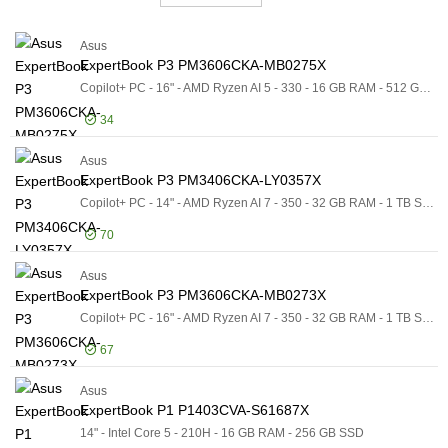
Bundlingar
Bärbara datorer
Asus
Visa endast
Visa endast
ExpertBook P3 PM3606CKA-MB0275X
I lager
Copilot+ PC - 16" - AMD Ryzen AI 5 - 330 - 16 GB RAM - 512 GB SSD
Tillverkare
34
Tillverkare
Apple
43649
Asus
Logga in för pris
Ex
ExpertBook P3 PM3406CKA-LY0357X
HP
710
Copilot+ PC - 14" - AMD Ryzen AI 7 - 350 - 32 GB RAM - 1 TB SSD
Lenovo
274
70
Visa fler
Bildskärmsstorlek
Bildskärmsstorlek
Asus
Logga in för pris
Ex
Lagringskapacitet
ExpertBook P3 PM3606CKA-MB0273X
Lagringskapacitet
Copilot+ PC - 16" - AMD Ryzen AI 7 - 350 - 32 GB RAM - 1 TB SSD
RAM-storlek
RAM-storlek
67
Typ av processor
Typ av processor
Operativsystem
Asus
Logga in för pris
Ex
Operativsystem
ExpertBook P1 P1403CVA-S61687X
Vikt
14" - Intel Core 5 - 210H - 16 GB RAM - 256 GB SSD
Vikt